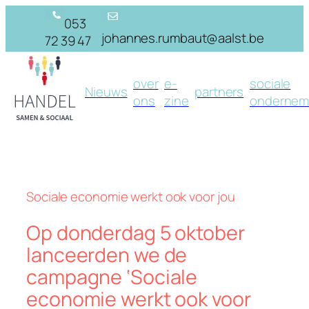
Skip
053
to
johannes.rumbaut@aalst.be
72 39 47
content
over
e-
sociale
Nieuws
partners
ons
zine
ondernem
Sociale economie werkt ook voor jou
Op donderdag 5 oktober
lanceerden we de
campagne ‘Sociale
economie werkt ook voor