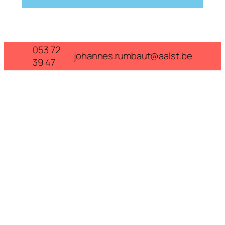
053 72
johannes.rumbaut@aalst.be
39 47