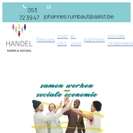
Skip
053
to
johannes.rumbaut@aalst.be
72 39 47
content
over
e-
sociale
Nieuws
partners
ons
zine
ondernem